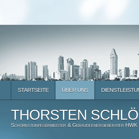
STARTSEITE
ÜBER UNS
DIENSTLEIST
THORSTEN SCHL
Schornsteinfegermeister & Gebäudeenergieberater HWK &