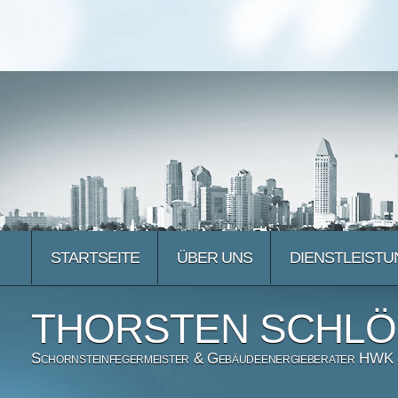
STARTSEITE
ÜBER UNS
DIENSTLEIST
THORSTEN SCHL
Schornsteinfegermeister & Gebäudeenergieberater HWK &