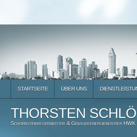
STARTSEITE
ÜBER UNS
DIENSTLEIST
THORSTEN SCHL
Schornsteinfegermeister & Gebäudeenergieberater HWK &